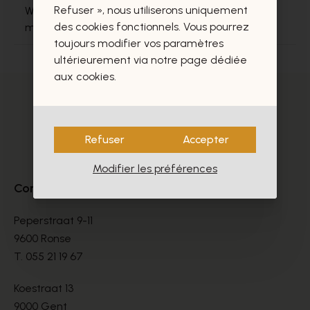
Refuser », nous utiliserons uniquement
Wil jij de mooiste sneakers voor heren voor elk
des cookies fonctionnels. Vous pourrez
moment?
toujours modifier vos paramètres
ultérieurement via notre page dédiée
aux cookies.
Refuser
Accepter
Modifier les préférences
Contact
Peperstraat 9-11
9600 Ronse
T.
055 21 19 67
Koestraat 13
9000 Gent