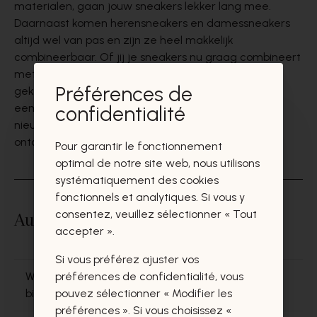
materialen, gaan jouw sneakers lekker lang mee.
Daarnaast komen
herensneakers en damessneakers
altijd wel van pas en zijn ze heel makkelijk
combineerbaar. Of jij je sneakers nu graag combineert
met een stoere jeans of liever draagt onder een
Préférences de
geklede broek, het kan perfect allebei. Kortom, met
een paar sneakers zit je altijd goed. Kom snel
onze
confidentialité
nieuwste sneakercollecties
van
de beste merken
ontdekken in onze
winkels
en
webshop
.
Pour garantir le fonctionnement
optimal de notre site web, nous utilisons
systématiquement des cookies
fonctionnels et analytiques. Si vous y
consentez, veuillez sélectionner « Tout
Autres questions dans « Baskets »
accepter ».
Si vous préférez ajuster vos
Welke merken van sneakers voor dames vind je
préférences de confidentialité, vous
bij Jean Delaere?
pouvez sélectionner « Modifier les
préférences ». Si vous choisissez «