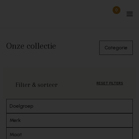
Skip to content
0
Items in wi
Uitgelogd
Onze collectie
Categorie
Filter & sorteer
RESET FILTERS
Doelgroep
Merk
Maat