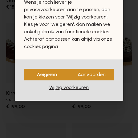
VETERSCHOENEN
VETERSCHOENEN
Wens je toch liever je
€ 159,00
€ 159,00
privacyvoorkeuren aan te passen, dan
kan je kiezen voor 'Wijzig voorkeuren'.
Kies je voor 'weigeren', dan maken we
enkel gebruik van functionele cookies.
Achteraf aanpassen kan altijd via onze
cookies pagina.
Weigeren
Aanvaarden
Wijzig voorkeuren
Kirruna
Kirruna
SNEAKERS
SNEAKERS
€ 199,00
€ 199,00