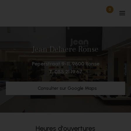
Passer au contenu
0
Articles dan
Déconnecté
Jean Delaere Ronse
Peperstraat 9-11, 9600 Ronse
T.
055 21 19 67
Consulter sur Google Maps
Heures d'ouvertures