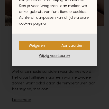
Kies je voor 'weigeren', dan maken we
enkel gebruik van functionele cookies.
Achteraf aanpassen kan altijd via onze
cookies pagina.
13 april 2023
Weigeren
Aanvaarden
Klaar voor een zonnige zomer met
onze nieuwste collecties
Wijzig voorkeuren
damessandalen
Met onze mooie sandalen voor dames wordt
het alvast uitkijken naar een warme zwoele
zomer. Want ookal gaan de temperaturen aan
het stijgen, met onz...
Lees meer