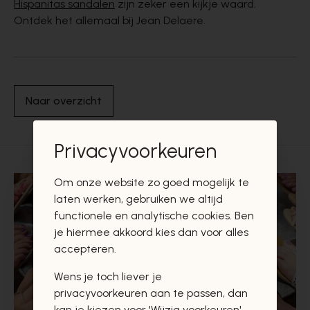
Hispanitas sandalen
zijn zeker een kijkje waard.
Ontdek het allemaal bij Jean Delaere.
Naar overzicht
Privacyvoorkeuren
Om onze website zo goed mogelijk te
laten werken, gebruiken we altijd
functionele en analytische cookies. Ben
je hiermee akkoord kies dan voor alles
accepteren.
Wens je toch liever je
privacyvoorkeuren aan te passen, dan
kan je kiezen voor 'Wijzig voorkeuren'.