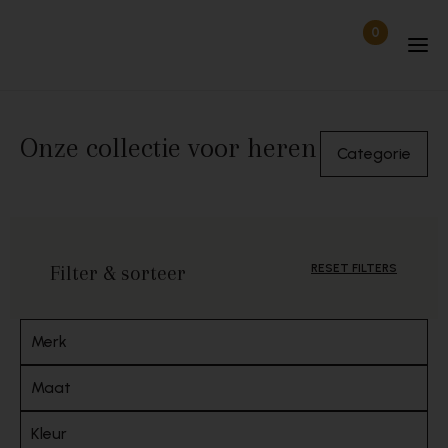
Skip to content
0
Items in wi
Uitgelogd
Onze collectie voor heren
Categorie
Filter & sorteer
RESET FILTERS
Merk
Maat
Kleur