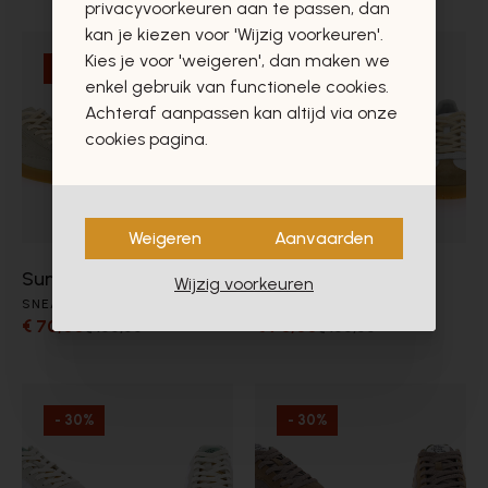
privacyvoorkeuren aan te passen, dan
kan je kiezen voor 'Wijzig voorkeuren'.
Kies je voor 'weigeren', dan maken we
- 30%
- 30%
enkel gebruik van functionele cookies.
Achteraf aanpassen kan altijd via onze
cookies pagina.
Weigeren
Aanvaarden
Sun68
Sun68
Wijzig voorkeuren
SNEAKERS
SNEAKERS
€ 70,00
€ 70,00
€ 100,00
€ 100,00
- 30%
- 30%