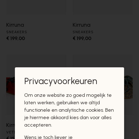
Kirruna
Kirruna
SNEAKERS
SNEAKERS
€ 199,00
€ 199,00
Privacyvoorkeuren
Om onze website zo goed mogelijk te
laten werken, gebruiken we altijd
functionele en analytische cookies. Ben
je hiermee akkoord kies dan voor alles
Kirruna
Kirruna
accepteren.
VETERSCHOENEN
VETERSCHOENEN
Wens je toch liever je
€ 159,00
€ 159,00