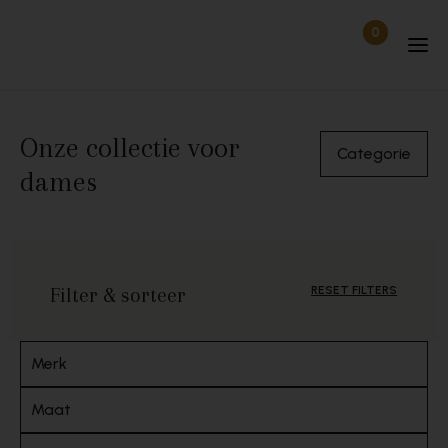
Skip to content
0
Items in wi
Uitgelogd
Onze collectie voor
Categorie
dames
Filter & sorteer
RESET FILTERS
Merk
Maat