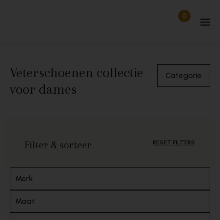
Skip to content
0
Items in wi
Uitgelogd
Veterschoenen collectie
Categorie
voor dames
Filter & sorteer
RESET FILTERS
Merk
Maat