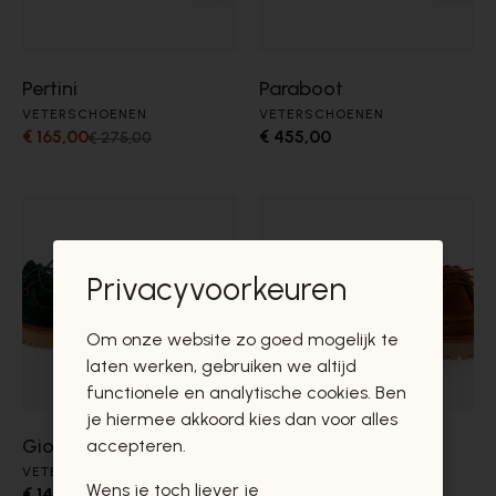
Pertini
Paraboot
VETERSCHOENEN
VETERSCHOENEN
€ 165,00
€ 455,00
€ 275,00
Privacyvoorkeuren
Om onze website zo goed mogelijk te
laten werken, gebruiken we altijd
functionele en analytische cookies. Ben
je hiermee akkoord kies dan voor alles
Gioia
Gioia
accepteren.
VETERSCHOENEN
VETERSCHOENEN
Wens je toch liever je
€ 140,00
€ 140,00