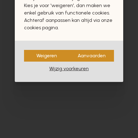
vast ook interesseren
Kies je voor 'weigeren', dan maken we
enkel gebruik van functionele cookies.
Achteraf aanpassen kan altijd via onze
cookies pagina.
- 40%
Weigeren
Aanvaarden
Wijzig voorkeuren