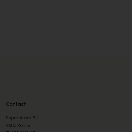
Floris Van Bommel
Br
VETERSCHOENEN
VE
€ 144,00
€ 
€ 240,00
Contact
Peperstraat 9-11
9600 Ronse