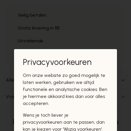
Veilig betalen
Gratis levering in BE
Uitstekende
Gratis ophaal
Privacyvoorkeuren
Om onze website zo goed mogelijk te
Alles over dit product
laten werken, gebruiken we altijd
functionele en analytische cookies. Ben
je hiermee akkoord kies dan voor alles
Vragen over dit product?
accepteren.
Wens je toch liever je
Deze producten zullen u zeker en
privacyvoorkeuren aan te passen, dan
kan je kiezen voor 'Wijzig voorkeuren'.