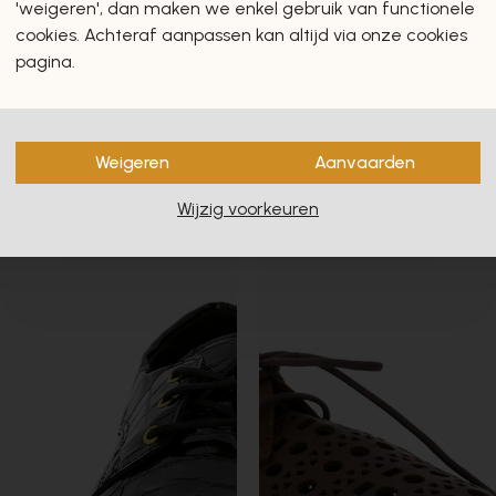
'weigeren', dan maken we enkel gebruik van functionele
cookies. Achteraf aanpassen kan altijd via onze cookies
pagina.
- 30%
Weigeren
Aanvaarden
Wijzig voorkeuren