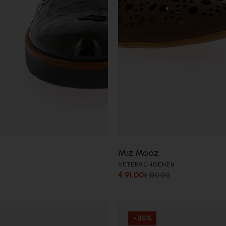
Miz Mooz
VETERSCHOENEN
€ 91,00
€ 130,00
- 30%