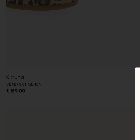
Kirruna
VETERSCHOENEN
€ 159,00