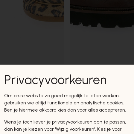
Gioia
Privacyvoorkeuren
VETERSCHOENEN
€ 140,00
Om onze website zo goed mogelijk te laten werken,
gebruiken we altijd functionele en analytische cookies.
Ben je hiermee akkoord kies dan voor alles accepteren.
New Arrivals
Wens je toch liever je privacyvoorkeuren aan te passen,
dan kan je kiezen voor 'Wijzig voorkeuren'. Kies je voor
Hello Spring