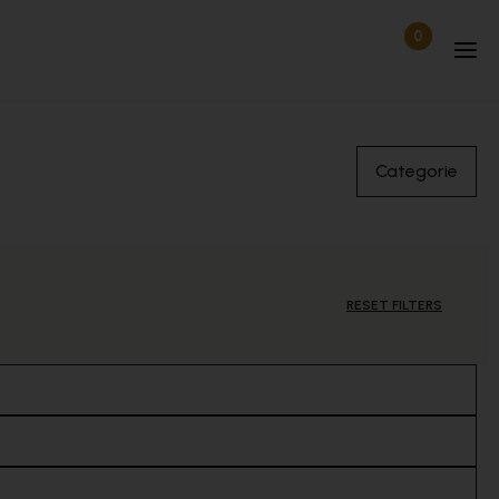
0
Items in wi
Uitgelogd
Categorie
RESET FILTERS