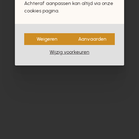
Achteraf aanpassen kan altijd via onze
- 40%
cookies pagina.
Weigeren
Aanvaarden
Wijzig voorkeuren
Floris Van Bommel
Br