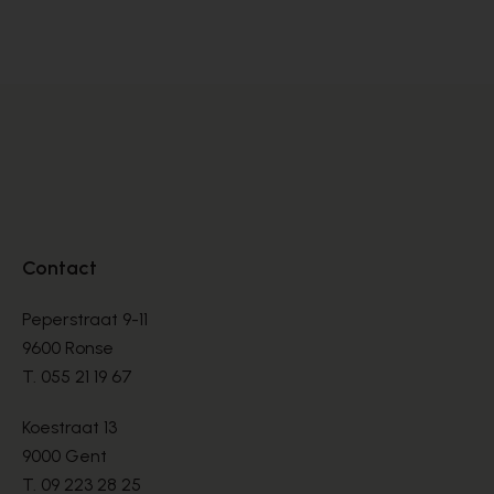
VETERSCHOENEN
VE
€ 144,00
€ 
€ 240,00
Contact
Peperstraat 9-11
9600 Ronse
T.
055 21 19 67
Koestraat 13
9000 Gent
T.
09 223 28 25