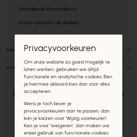
Uitstekende klantendienst
Gratis ophaal in de winkels
Privacyvoorkeuren
Alles over dit product
Om onze website zo goed mogelijk te
Vragen over dit product?
laten werken, gebruiken we altijd
functionele en analytische cookies. Ben
je hiermee akkoord kies dan voor alles
accepteren.
Deze producten zullen u zeker en
vast ook interesseren
Wens je toch liever je
privacyvoorkeuren aan te passen, dan
kan je kiezen voor 'Wijzig voorkeuren'.
Kies je voor 'weigeren', dan maken we
enkel gebruik van functionele cookies.