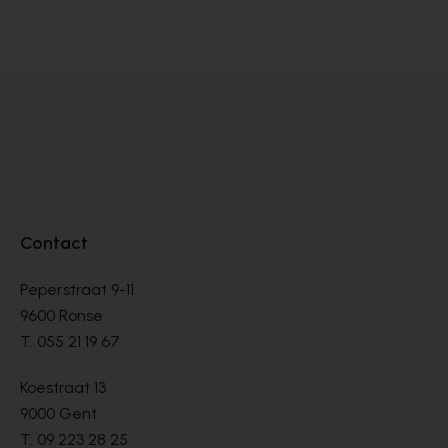
VETERSCHOENEN
VE
€ 140,00
€ 
Contact
Peperstraat 9-11
9600 Ronse
T.
055 21 19 67
Koestraat 13
9000 Gent
T.
09 223 28 25