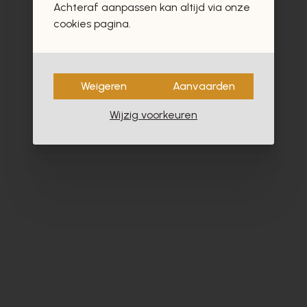
Achteraf aanpassen kan altijd via onze
- 40%
cookies pagina.
Weigeren
Aanvaarden
Wijzig voorkeuren
Floris Van Bommel
Br