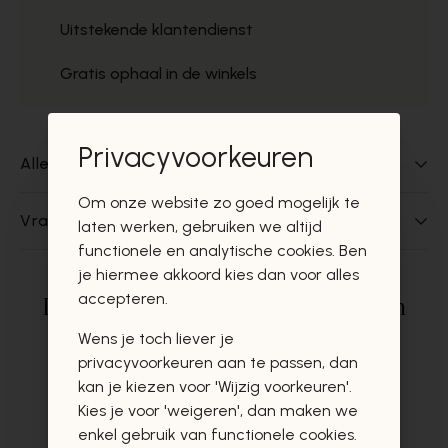
Uitstekende klantendienst
Gratis ophaal in de winkels
Privacyvoorkeuren
Alles over dit product
Om onze website zo goed mogelijk te
Vragen over dit product?
laten werken, gebruiken we altijd
functionele en analytische cookies. Ben
je hiermee akkoord kies dan voor alles
accepteren.
Deze producten zullen u zeker en
vast ook interesseren
Wens je toch liever je
privacyvoorkeuren aan te passen, dan
kan je kiezen voor 'Wijzig voorkeuren'.
Kies je voor 'weigeren', dan maken we
enkel gebruik van functionele cookies.