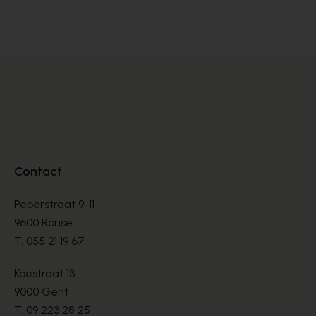
VETERSCHOENEN
VE
€ 144,00
€ 
€ 240,00
Contact
Peperstraat 9-11
9600 Ronse
T.
055 21 19 67
Koestraat 13
9000 Gent
T.
09 223 28 25