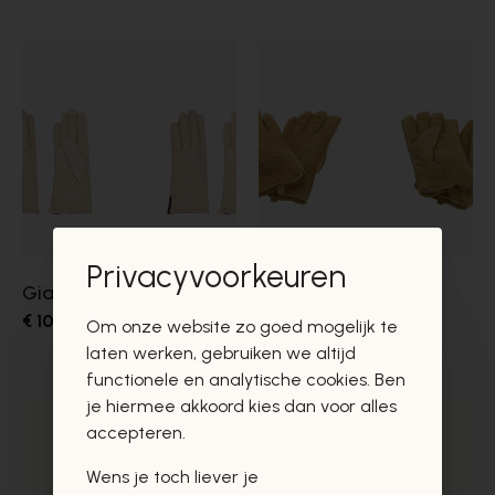
Privacyvoorkeuren
Gianni Chiarini
Warmbat
€ 100,00
HANDSCHOENEN
Om onze website zo goed mogelijk te
€ 60,00
laten werken, gebruiken we altijd
functionele en analytische cookies. Ben
je hiermee akkoord kies dan voor alles
accepteren.
New Arrivals
Wens je toch liever je
Hello Spring