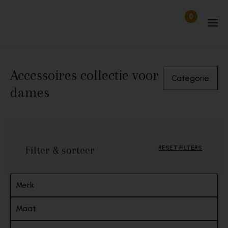
Skip to content
0
Items in wi
Uitgelogd
Accessoires collectie voor
Categorie
dames
Filter & sorteer
RESET FILTERS
Merk
Maat