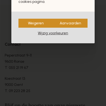
cookies pagina.
Weigeren
Aanvaarden
Wijzig voorkeuren
Contact
Peperstraat 9-11
9600 Ronse
T.
055 21 19 67
Koestraat 13
9000 Gent
T.
09 223 28 25
Blijf op de hoogte van onze nieuwste