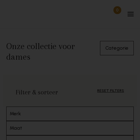
Skip to content
0
Items in wi
Uitgelogd
Onze collectie voor
Categorie
dames
Filter & sorteer
RESET FILTERS
Merk
Maat