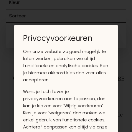
Kleur
Sorteer
Toon resultaten
3117
Privacyvoorkeuren
Actieve filters
Om onze website zo goed mogelijk te
laten werken, gebruiken we altijd
functionele en analytische cookies. Ben
je hiermee akkoord kies dan voor alles
Veilig betalen
via
Gratis levering in BE
accepteren.
Mollie
vanaf €75,-*
Wens je toch liever je
privacyvoorkeuren aan te passen, dan
kan je kiezen voor 'Wijzig voorkeuren'.
Kies je voor 'weigeren', dan maken we
Uitstekende
Gratis ophaal
in de
enkel gebruik van functionele cookies.
klantendienst
winkels
Achteraf aanpassen kan altijd via onze