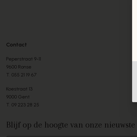
Contact
Peperstraat 9-11
9600 Ronse
T.
055 21 19 67
Koestraat 13
9000 Gent
T.
09 223 28 25
Blijf op de hoogte van onze nieuwst