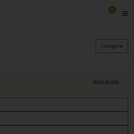
0
Items in wi
Uitgelogd
Categorie
RESET FILTERS