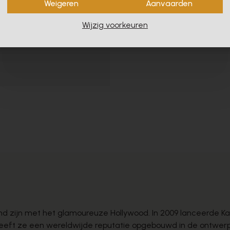
Weigeren
Aanvaarden
Wijzig voorkeuren
end zijn met het glamoureuze Hollywood. In 2009 lanceerde K
eeft ze een wereldwijde reputatie opgebouwd in de ontwerper