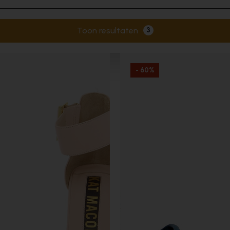
Toon resultaten
3
Actieve filters
- 60%