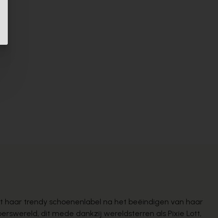
at haar trendy schoenenlabel na het beëindigen van haar
swereld, dit mede dankzij wereldsterren als Pixie Lott,