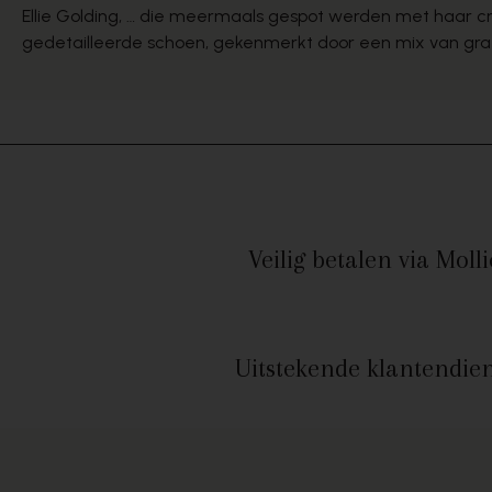
Ellie Golding, … die meermaals gespot werden met haar c
gedetailleerde schoen, gekenmerkt door een mix van graf
Veilig betalen
via Molli
Uitstekende
klantendien