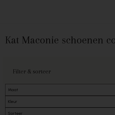
Skip to content
Kat Maconie schoenen col
Filter & sorteer
Maat
Kleur
Sorteer