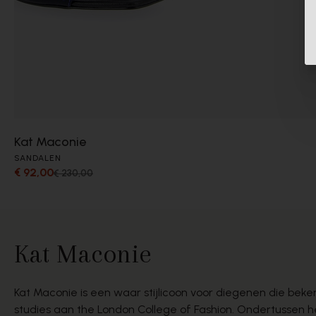
Kat Maconie
SANDALEN
€ 92,00
€ 230,00
Kat Maconie
Kat Maconie is een waar stijlicoon voor diegenen die bek
studies aan the London College of Fashion. Ondertussen h