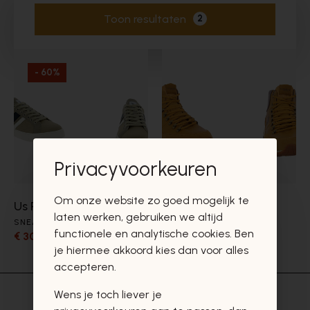
Toon resultaten
2
Actieve filters
- 60%
Privacyvoorkeuren
Om onze website zo goed mogelijk te
Us Polo Assn
Us Polo Assn
laten werken, gebruiken we altijd
SNEAKERS
BOTTINNEN
functionele en analytische cookies. Ben
€ 30,00
€ 115,00
€ 75,00
je hiermee akkoord kies dan voor alles
accepteren.
Wens je toch liever je