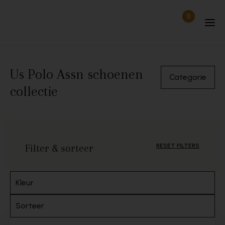
Skip to content
0
Items in wi
Uitgelogd
Us Polo Assn schoenen
Categorie
collectie
Filter & sorteer
RESET FILTERS
Kleur
Sorteer