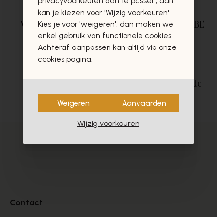
privacyvoorkeuren aan te passen, dan
kan je kiezen voor 'Wijzig voorkeuren'.
Veilig betalen
via
Gratis levering in BE
Kies je voor 'weigeren', dan maken we
enkel gebruik van functionele cookies.
Mollie
vanaf €75,-*
Achteraf aanpassen kan altijd via onze
cookies pagina.
Uitstekende
Gratis ophaal
in de
klantendienst
winkels
Weigeren
Aanvaarden
Wijzig voorkeuren
Contact