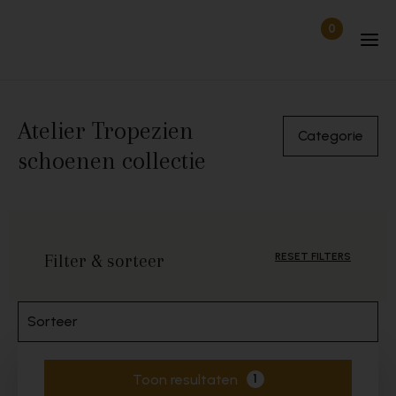
Skip to content
0
Items in wi
Uitgelogd
Atelier Tropezien
Categorie
schoenen collectie
Filter & sorteer
RESET FILTERS
Sorteer
Toon resultaten
1
Actieve filters