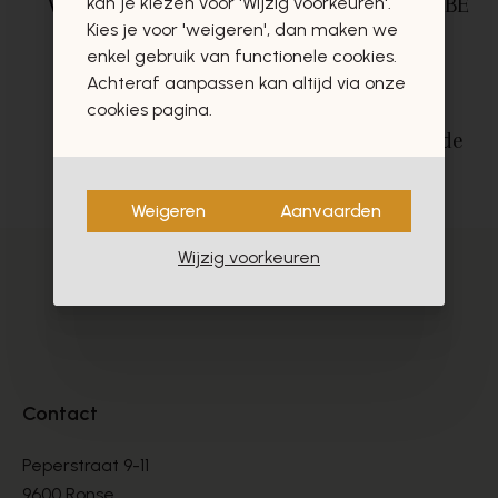
Veilig betalen
via
Gratis levering in BE
kan je kiezen voor 'Wijzig voorkeuren'.
Kies je voor 'weigeren', dan maken we
Mollie
vanaf €75,-*
enkel gebruik van functionele cookies.
Achteraf aanpassen kan altijd via onze
cookies pagina.
Uitstekende
Gratis ophaal
in de
klantendienst
winkels
Weigeren
Aanvaarden
Wijzig voorkeuren
Contact
Peperstraat 9-11
9600 Ronse