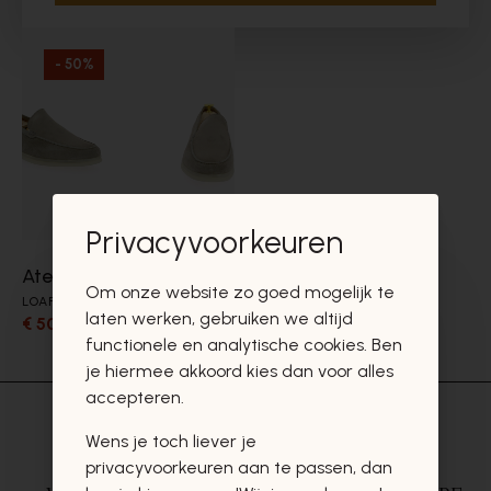
- 50%
Privacyvoorkeuren
Atelier Tropezien
Om onze website zo goed mogelijk te
LOAFERS
laten werken, gebruiken we altijd
€ 50,00
€ 100,00
functionele en analytische cookies. Ben
je hiermee akkoord kies dan voor alles
accepteren.
Wens je toch liever je
privacyvoorkeuren aan te passen, dan