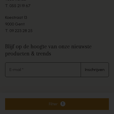
T.
055 21 19 67
Koestraat 13
9000 Gent
T.
09 223 28 25
Blijf op de hoogte van onze nieuwste
producten & trends
E-mail *
Inschrijven
© 2026 Jean Delaere. Alle rechten voorbehouden.
Filter
1
Actieve filters
Website by