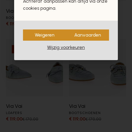
Achteraf aanpassen kan altijd via onze
cookies pagina.
Via Vai
Via Vai
BOOTSCHOENEN
LOAFERS
€ 119,00
€ 119,00
€ 170,00
€ 170,00
Weigeren
Aanvaarden
Wijzig voorkeuren
- 30%
- 30%
Via Vai
Via Vai
LOAFERS
BOOTSCHOENEN
€ 119,00
€ 119,00
€ 170,00
€ 170,00