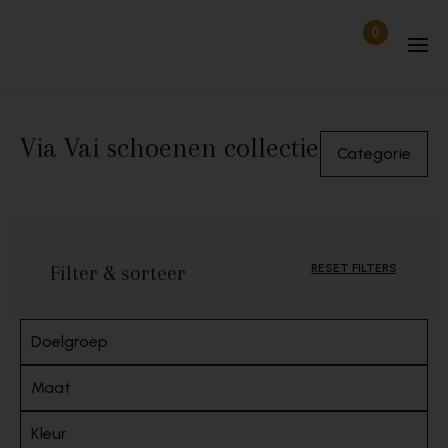
Skip to content
0
Items in wi
Uitgelogd
Via Vai schoenen collectie
Categorie
Filter & sorteer
RESET FILTERS
Doelgroep
Maat
Kleur