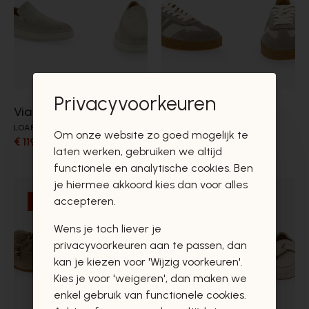
Privacyvoorkeuren
Via Vai
Via Vai
LOAFERS
SNEAKERS
Om onze website zo goed mogelijk te
€ 119,00
€ 133,00
€ 170,00
€ 190,00
laten werken, gebruiken we altijd
functionele en analytische cookies. Ben
je hiermee akkoord kies dan voor alles
accepteren.
- 30%
- 30%
Wens je toch liever je
privacyvoorkeuren aan te passen, dan
kan je kiezen voor 'Wijzig voorkeuren'.
Kies je voor 'weigeren', dan maken we
enkel gebruik van functionele cookies.