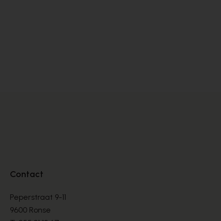
Zinda
Ro
PUMPS
PU
€ 105,00
€ 
€ 175,00
Contact
Peperstraat 9-11
9600 Ronse