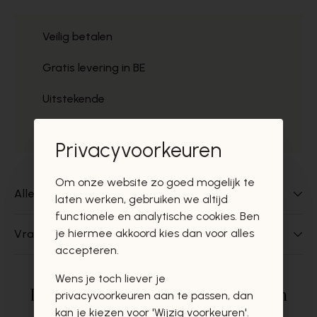
Veilig betalen
Gratis levering in BE
Uitstekende
Gratis ophaal
Privacyvoorkeuren
Om onze website zo goed mogelijk te
Alles over dit product
laten werken, gebruiken we altijd
functionele en analytische cookies. Ben
je hiermee akkoord kies dan voor alles
Vragen over dit product?
accepteren.
Wens je toch liever je
Deze producten zullen u zeker en
privacyvoorkeuren aan te passen, dan
kan je kiezen voor 'Wijzig voorkeuren'.