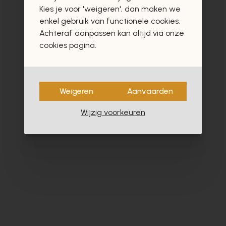
vast ook interesseren
Kies je voor 'weigeren', dan maken we
enkel gebruik van functionele cookies.
Achteraf aanpassen kan altijd via onze
cookies pagina.
- 40%
Weigeren
Aanvaarden
Wijzig voorkeuren