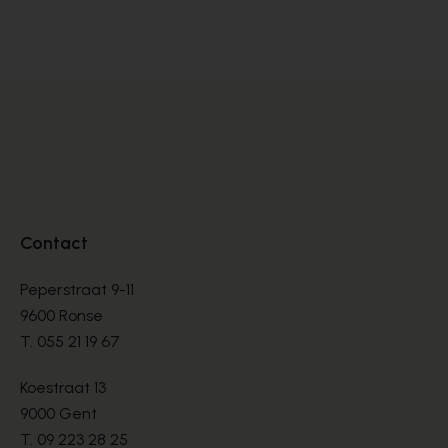
INSTAPPERS
IN
€ 80,00
€ 
Contact
Peperstraat 9-11
9600 Ronse
T.
055 21 19 67
Koestraat 13
9000 Gent
T.
09 223 28 25