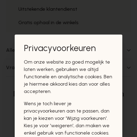
Uitstekende klantendienst
Gratis ophaal in de winkels
Privacyvoorkeuren
Alles over dit product
Om onze website zo goed mogelijk te
Vragen over dit product?
laten werken, gebruiken we altijd
functionele en analytische cookies. Ben
je hiermee akkoord kies dan voor alles
accepteren.
Deze producten zullen u zeker en
vast ook interesseren
Wens je toch liever je
privacyvoorkeuren aan te passen, dan
kan je kiezen voor 'Wijzig voorkeuren'.
Kies je voor 'weigeren', dan maken we
enkel gebruik van functionele cookies.