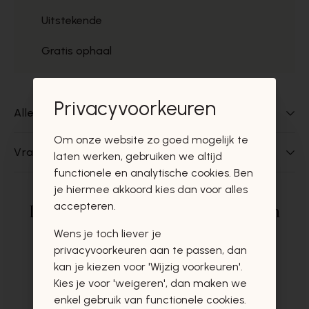
Uitstekende
Gratis ophaal
Privacyvoorkeuren
Alles over dit product
Om onze website zo goed mogelijk te
Vragen over dit product?
laten werken, gebruiken we altijd
functionele en analytische cookies. Ben
je hiermee akkoord kies dan voor alles
accepteren.
Deze producten zullen u zeker en
vast ook interesseren
Wens je toch liever je
privacyvoorkeuren aan te passen, dan
kan je kiezen voor 'Wijzig voorkeuren'.
Kies je voor 'weigeren', dan maken we
enkel gebruik van functionele cookies.