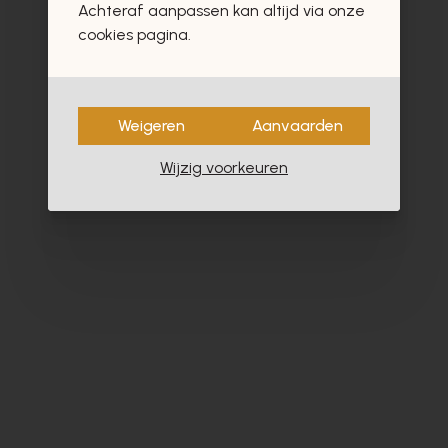
Achteraf aanpassen kan altijd via onze
- 40%
cookies pagina.
Weigeren
Aanvaarden
Wijzig voorkeuren
Zinda
Pe