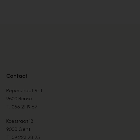
PUMPS
PU
€ 105,00
€ 
€ 175,00
Contact
Peperstraat 9-11
9600 Ronse
T.
055 21 19 67
Koestraat 13
9000 Gent
T.
09 223 28 25