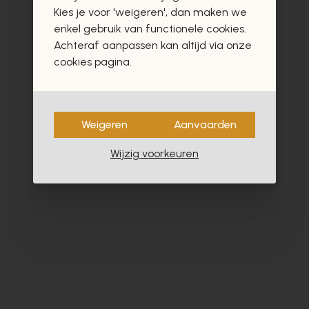
vast ook interesseren
Kies je voor 'weigeren', dan maken we
enkel gebruik van functionele cookies.
Achteraf aanpassen kan altijd via onze
cookies pagina.
Weigeren
Aanvaarden
Wijzig voorkeuren