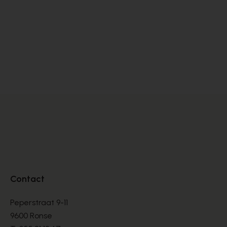
Cypres
M
INSTAPPERS
IN
€ 80,00
€ 
Contact
Peperstraat 9-11
9600 Ronse