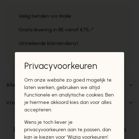
Veilig betalen via Mollie
Gratis levering in BE vanaf €75,-*
Uitstekende klantendienst
Gratis ophaal in de winkels
Privacyvoorkeuren
Om onze website zo goed mogelijk te
Alles over dit product
laten werken, gebruiken we altijd
functionele en analytische cookies. Ben
je hiermee akkoord kies dan voor alles
Vragen over dit product?
accepteren.
Wens je toch liever je
Deze producten zullen u zeker en
privacyvoorkeuren aan te passen, dan
kan je kiezen voor 'Wijzig voorkeuren'.