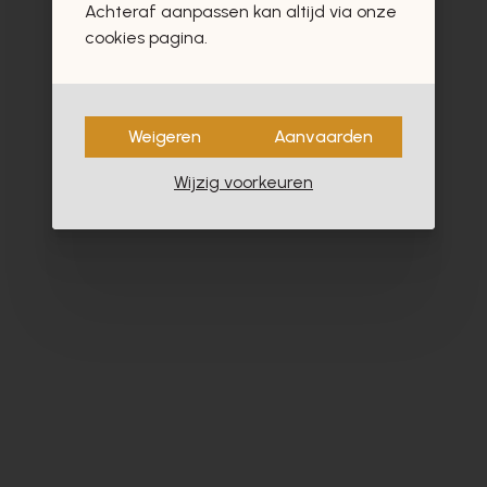
Achteraf aanpassen kan altijd via onze
- 40%
cookies pagina.
Weigeren
Aanvaarden
Wijzig voorkeuren
Dlsport
Ho