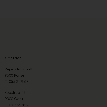
SNEAKERS
SN
€ 99,00
€ 
€ 165,00
Contact
Peperstraat 9-11
9600 Ronse
T.
055 21 19 67
Koestraat 13
9000 Gent
T.
09 223 28 25