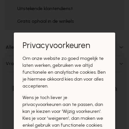
Uitstekende klantendienst
Gratis ophaal in de winkels
Privacyvoorkeuren
Alles over dit product
Om onze website zo goed mogelijk te
Vragen over dit product?
laten werken, gebruiken we altijd
functionele en analytische cookies. Ben
je hiermee akkoord kies dan voor alles
accepteren.
Deze producten zullen u zeker en
vast ook interesseren
Wens je toch liever je
privacyvoorkeuren aan te passen, dan
kan je kiezen voor 'Wijzig voorkeuren'.
Kies je voor 'weigeren', dan maken we
enkel gebruik van functionele cookies.