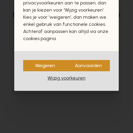
privacyvoorkeuren aan te passen, dan
kan je kiezen voor 'Wijzig voorkeuren'.
Deze producten zullen u zeker en
Kies je voor 'weigeren', dan maken we
vast ook interesseren
enkel gebruik van functionele cookies.
Achteraf aanpassen kan altijd via onze
cookies pagina.
Weigeren
Aanvaarden
Wijzig voorkeuren