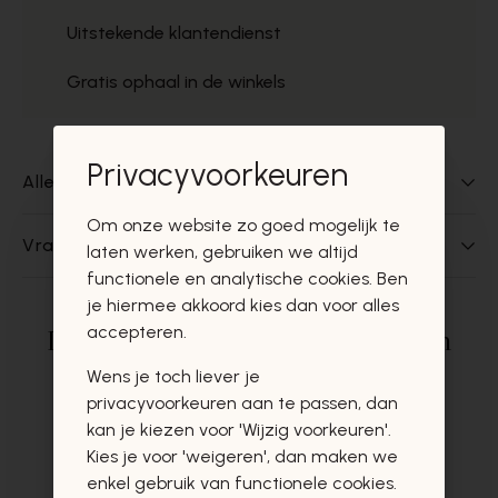
Uitstekende klantendienst
Gratis ophaal in de winkels
Privacyvoorkeuren
Alles over dit product
Om onze website zo goed mogelijk te
Vragen over dit product?
laten werken, gebruiken we altijd
functionele en analytische cookies. Ben
je hiermee akkoord kies dan voor alles
accepteren.
Deze producten zullen u zeker en
vast ook interesseren
Wens je toch liever je
privacyvoorkeuren aan te passen, dan
kan je kiezen voor 'Wijzig voorkeuren'.
Kies je voor 'weigeren', dan maken we
enkel gebruik van functionele cookies.