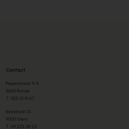
BOOTS
BO
€ 135,00
€ 
Contact
Peperstraat 9-11
9600 Ronse
T.
055 21 19 67
Koestraat 13
9000 Gent
T.
09 223 28 25