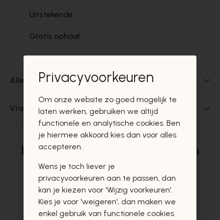
Uitstekende
Gratis ophaal
Privacyvoorkeuren
Alles over dit product
Om onze website zo goed mogelijk te
Vragen over dit product?
laten werken, gebruiken we altijd
functionele en analytische cookies. Ben
je hiermee akkoord kies dan voor alles
accepteren.
Deze producten zullen u zeker en
vast ook interesseren
Wens je toch liever je
privacyvoorkeuren aan te passen, dan
kan je kiezen voor 'Wijzig voorkeuren'.
Kies je voor 'weigeren', dan maken we
enkel gebruik van functionele cookies.