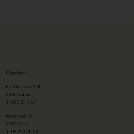
BOOTS
BO
€ 135,00
€ 
Contact
Peperstraat 9-11
9600 Ronse
T.
055 21 19 67
Koestraat 13
9000 Gent
T.
09 223 28 25