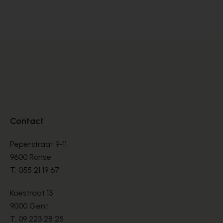
BOOTS
BO
€ 135,00
€ 
Contact
Peperstraat 9-11
9600 Ronse
T.
055 21 19 67
Koestraat 13
9000 Gent
T.
09 223 28 25