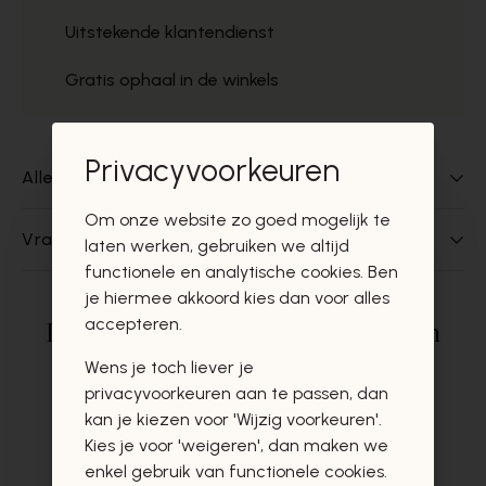
Uitstekende klantendienst
Gratis ophaal in de winkels
Privacyvoorkeuren
Alles over dit product
Om onze website zo goed mogelijk te
Vragen over dit product?
laten werken, gebruiken we altijd
functionele en analytische cookies. Ben
je hiermee akkoord kies dan voor alles
accepteren.
Deze producten zullen u zeker en
vast ook interesseren
Wens je toch liever je
privacyvoorkeuren aan te passen, dan
kan je kiezen voor 'Wijzig voorkeuren'.
Kies je voor 'weigeren', dan maken we
enkel gebruik van functionele cookies.