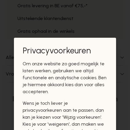
Gratis levering in BE vanaf €75,-*
Uitstekende klantendienst
Gratis ophaal in de winkels
Privacyvoorkeuren
Alles over dit product
Om onze website zo goed mogelijk te
laten werken, gebruiken we altijd
Vragen over dit product?
functionele en analytische cookies. Ben
je hiermee akkoord kies dan voor alles
accepteren.
Deze producten zullen u zeker en
Wens je toch liever je
vast ook interesseren
privacyvoorkeuren aan te passen, dan
kan je kiezen voor 'Wijzig voorkeuren'.
Kies je voor 'weigeren', dan maken we