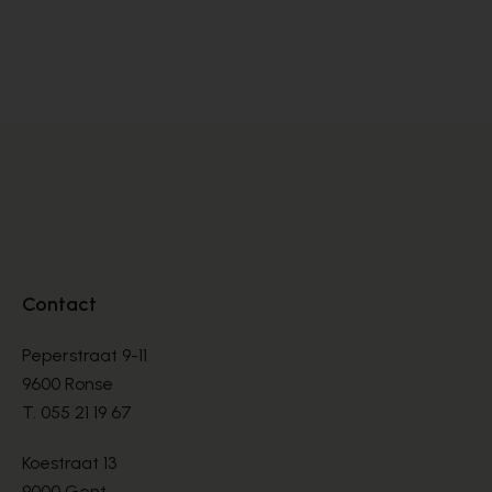
Ambiorix
Fl
VETERSCHOENEN
VE
€ 275,00
€ 
Contact
Peperstraat 9-11
9600 Ronse
T.
055 21 19 67
Koestraat 13
9000 Gent