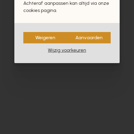
Achteraf aanpassen kan altijd via onze
- 40%
cookies pagina.
Weigeren
Aanvaarden
Wijzig voorkeuren
Dlsport
Ho