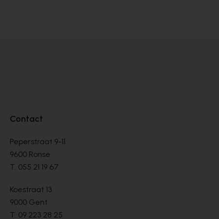
SNEAKERS
SN
€ 99,00
€ 
€ 165,00
Contact
Peperstraat 9-11
9600 Ronse
T.
055 21 19 67
Koestraat 13
9000 Gent
T.
09 223 28 25