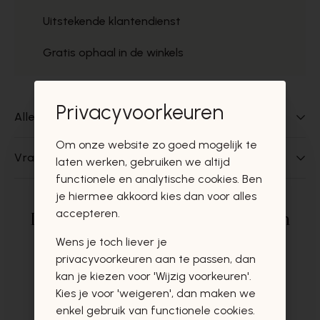
Uitstekende klantendienst
Gratis ophaal in de winkels
Privacyvoorkeuren
Alles over dit product
Om onze website zo goed mogelijk te
Vragen over dit product?
laten werken, gebruiken we altijd
functionele en analytische cookies. Ben
je hiermee akkoord kies dan voor alles
accepteren.
Deze producten zullen u zeker en
vast ook interesseren
Wens je toch liever je
privacyvoorkeuren aan te passen, dan
kan je kiezen voor 'Wijzig voorkeuren'.
Kies je voor 'weigeren', dan maken we
enkel gebruik van functionele cookies.