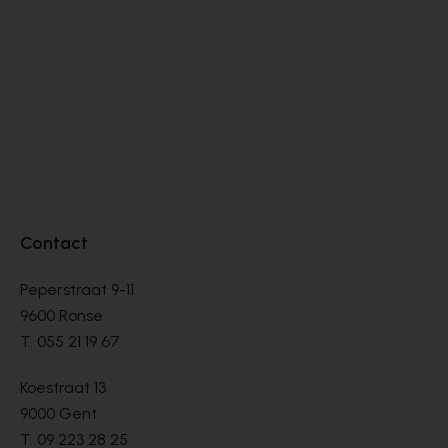
BOOTS
BO
€ 135,00
€ 
Contact
Peperstraat 9-11
9600 Ronse
T.
055 21 19 67
Koestraat 13
9000 Gent
T.
09 223 28 25