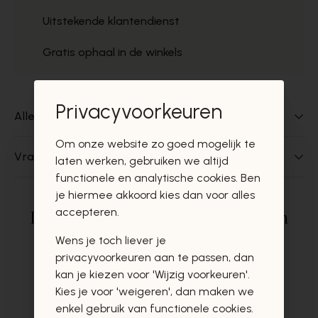
Uitstekende klantendienst
Gratis ophaal in de winkels
Privacyvoorkeuren
Alles over dit product
Om onze website zo goed mogelijk te
Vragen over dit product?
laten werken, gebruiken we altijd
functionele en analytische cookies. Ben
je hiermee akkoord kies dan voor alles
accepteren.
Deze producten zullen u zeker en
vast ook interesseren
Wens je toch liever je
privacyvoorkeuren aan te passen, dan
kan je kiezen voor 'Wijzig voorkeuren'.
Kies je voor 'weigeren', dan maken we
enkel gebruik van functionele cookies.