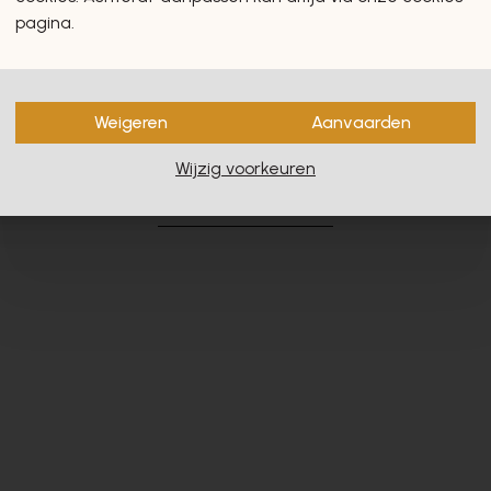
pagina.
Weigeren
Aanvaarden
en zullen u zeker en vast ook
Wijzig voorkeuren