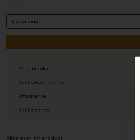
Kies je maat ...
Veilig betalen
Gratis levering in BE
Uitstekende
Gratis ophaal
Alles over dit product