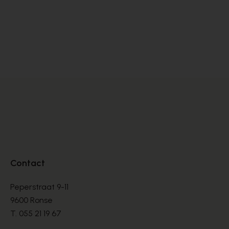
Carmens
BOTTEN
€ 260,00
Contact
Peperstraat 9-11
9600 Ronse
T.
055 21 19 67