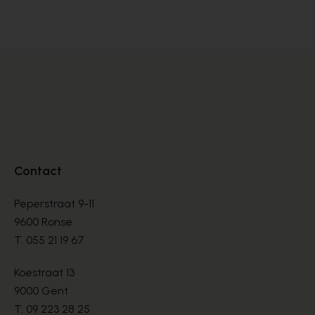
BOTTINNEN
BO
€ 150,00
€ 
Contact
Peperstraat 9-11
9600 Ronse
T.
055 21 19 67
Koestraat 13
9000 Gent
T.
09 223 28 25