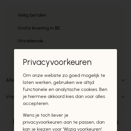
Veilig betalen
Gratis levering in BE
Uitstekende
Gratis ophaal
Privacyvoorkeuren
Om onze website zo goed mogelijk te
Alles over dit product
laten werken, gebruiken we altijd
functionele en analytische cookies. Ben
je hiermee akkoord kies dan voor alles
Vragen over dit product?
accepteren.
Wens je toch liever je
Deze producten zullen u zeker en
privacyvoorkeuren aan te passen, dan
kan je kiezen voor 'Wijzig voorkeuren'.