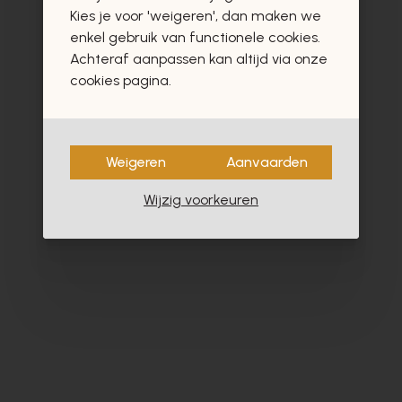
vast ook interesseren
Kies je voor 'weigeren', dan maken we
enkel gebruik van functionele cookies.
Achteraf aanpassen kan altijd via onze
cookies pagina.
Weigeren
Aanvaarden
Wijzig voorkeuren