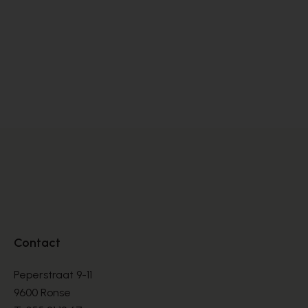
Scapa
Cy
PANTOFFELS
PA
€ 40,00
€ 
Contact
Peperstraat 9-11
9600 Ronse