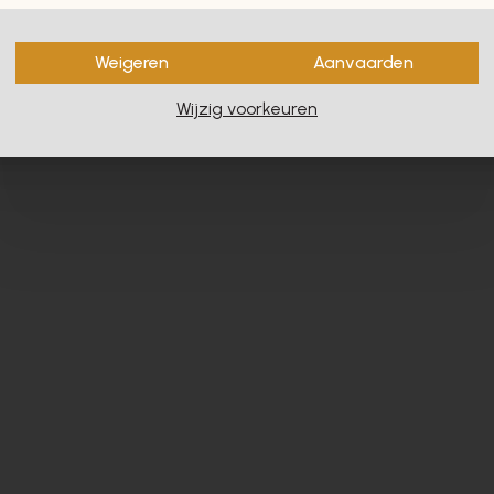
en zullen u zeker en vast ook
Weigeren
Aanvaarden
Wijzig voorkeuren