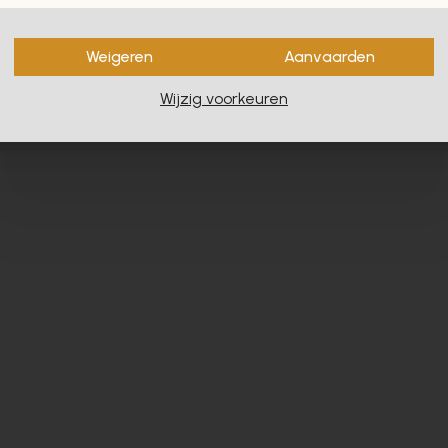
en zullen u zeker en vast ook
Weigeren
Aanvaarden
Wijzig voorkeuren