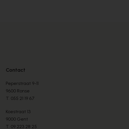
SANDALEN
SA
€ 220,50
€ 
€ 315,00
Contact
Peperstraat 9-11
9600 Ronse
T.
055 21 19 67
Koestraat 13
9000 Gent
T.
09 223 28 25