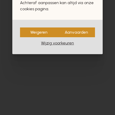
Achteraf aanpassen kan altijd via onze
- 30%
cookies pagina.
Weigeren
Aanvaarden
Wijzig voorkeuren
Pertini
Cy