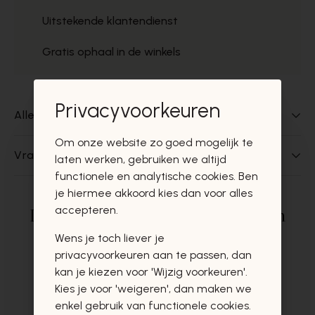
Uitstekende klantendienst
Gratis ophaal in de winkels
Privacyvoorkeuren
Alles over dit product
Om onze website zo goed mogelijk te
Vragen over dit product?
laten werken, gebruiken we altijd
functionele en analytische cookies. Ben
je hiermee akkoord kies dan voor alles
accepteren.
Deze producten zullen u zeker en
vast ook interesseren
Wens je toch liever je
privacyvoorkeuren aan te passen, dan
kan je kiezen voor 'Wijzig voorkeuren'.
Kies je voor 'weigeren', dan maken we
enkel gebruik van functionele cookies.