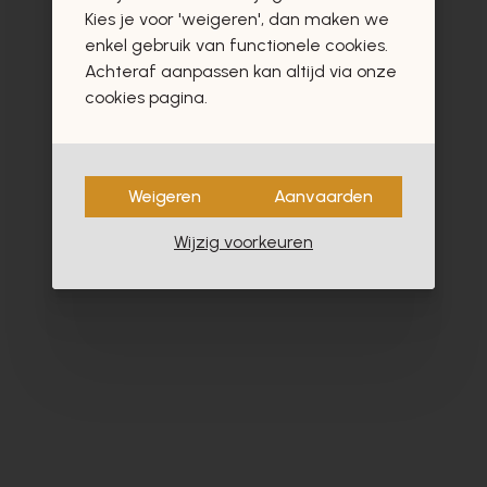
vast ook interesseren
Kies je voor 'weigeren', dan maken we
enkel gebruik van functionele cookies.
Achteraf aanpassen kan altijd via onze
cookies pagina.
Weigeren
Aanvaarden
Wijzig voorkeuren