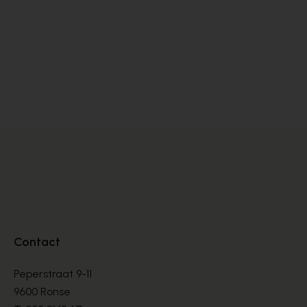
Voltan
Pe
PUMPS
PU
€ 202,00
€ 
Contact
Peperstraat 9-11
9600 Ronse