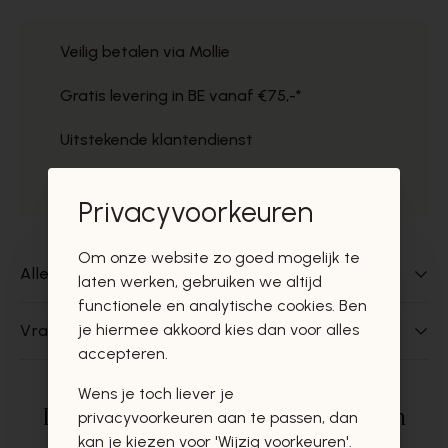
Veilig betalen via Mollie
Gratis levering in BE vanaf €75,-*
Uitstekende klantendienst
Gratis ophaal in de winkels
Privacyvoorkeuren
Om onze website zo goed mogelijk te
Alles over dit product
laten werken, gebruiken we altijd
functionele en analytische cookies. Ben
je hiermee akkoord kies dan voor alles
Vragen over dit product?
accepteren.
Wens je toch liever je
Deze producten zullen u zeker en
privacyvoorkeuren aan te passen, dan
kan je kiezen voor 'Wijzig voorkeuren'.