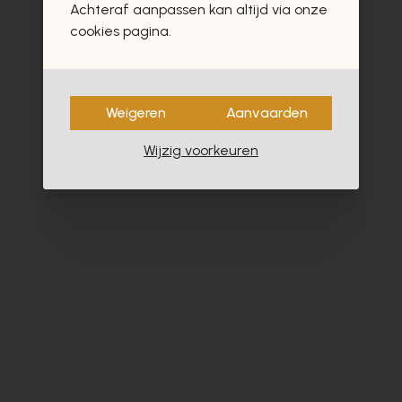
Achteraf aanpassen kan altijd via onze
- 30%
cookies pagina.
Weigeren
Aanvaarden
Wijzig voorkeuren
Cypres
Cy