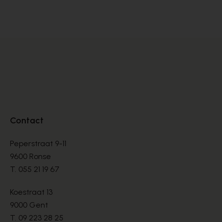
SANDALEN
SA
€ 70,00
€ 
€ 100,00
Contact
Peperstraat 9-11
9600 Ronse
T.
055 21 19 67
Koestraat 13
9000 Gent
T.
09 223 28 25