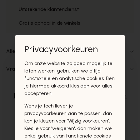
Uitstekende klantendienst
Gratis ophaal in de winkels
Privacyvoorkeuren
Alles over dit product
Om onze website zo goed mogelijk te
Vragen over dit product?
laten werken, gebruiken we altijd
functionele en analytische cookies. Ben
je hiermee akkoord kies dan voor alles
accepteren.
Deze producten zullen u zeker en
vast ook interesseren
Wens je toch liever je
privacyvoorkeuren aan te passen, dan
kan je kiezen voor 'Wijzig voorkeuren'.
Kies je voor 'weigeren', dan maken we
enkel gebruik van functionele cookies.