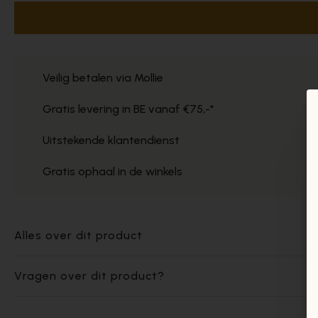
Veilig betalen via Mollie
Gratis levering in BE vanaf €75,-*
Uitstekende klantendienst
Gratis ophaal in de winkels
Alles over dit product
Vragen over dit product?