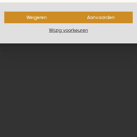
en zullen u zeker en vast ook
Weigeren
Aanvaarden
Wijzig voorkeuren