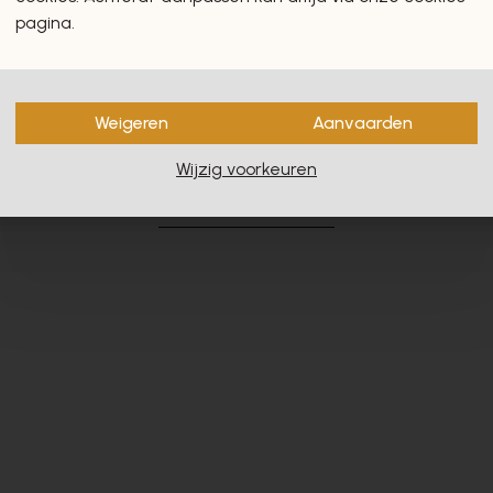
pagina.
Weigeren
Aanvaarden
en zullen u zeker en vast ook
Wijzig voorkeuren