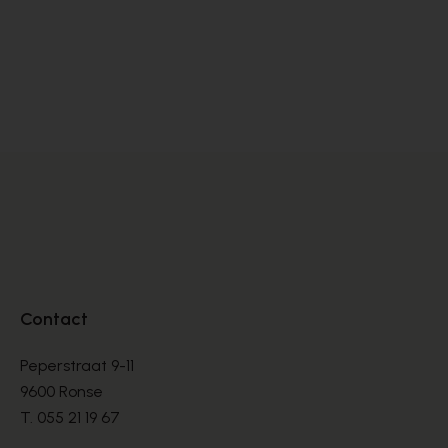
Alpe
BOOTS
€ 135,00
Contact
Peperstraat 9-11
9600 Ronse
T.
055 21 19 67