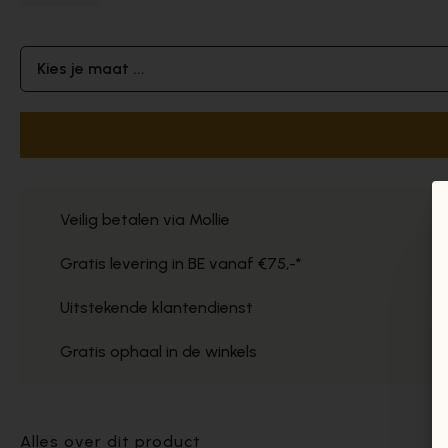
Kies je maat ...
Veilig betalen via Mollie
Gratis levering in BE vanaf €75,-*
Uitstekende klantendienst
Gratis ophaal in de winkels
Alles over dit product