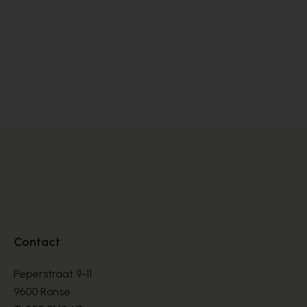
Satorisan
S
SNEAKERS
SN
€ 76,00
€ 
€ 190,00
Contact
Peperstraat 9-11
9600 Ronse