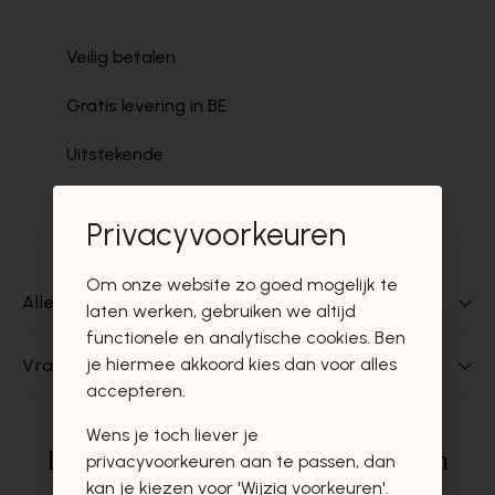
Veilig betalen
Gratis levering in BE
Uitstekende
Gratis ophaal
Privacyvoorkeuren
Om onze website zo goed mogelijk te
Alles over dit product
laten werken, gebruiken we altijd
functionele en analytische cookies. Ben
je hiermee akkoord kies dan voor alles
Vragen over dit product?
accepteren.
Wens je toch liever je
Deze producten zullen u zeker en
privacyvoorkeuren aan te passen, dan
kan je kiezen voor 'Wijzig voorkeuren'.