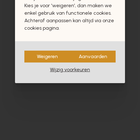
vast ook interesseren
Kies je voor 'weigeren', dan maken we
enkel gebruik van functionele cookies.
Achteraf aanpassen kan altijd via onze
cookies pagina.
- 60%
Weigeren
Aanvaarden
Wijzig voorkeuren