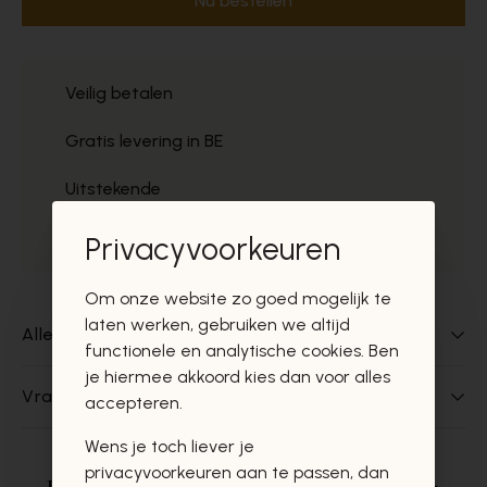
Nu bestellen
Veilig betalen
Gratis levering in BE
Uitstekende
Gratis ophaal
Privacyvoorkeuren
Om onze website zo goed mogelijk te
laten werken, gebruiken we altijd
Alles over dit product
functionele en analytische cookies. Ben
je hiermee akkoord kies dan voor alles
Vragen over dit product?
accepteren.
Wens je toch liever je
privacyvoorkeuren aan te passen, dan