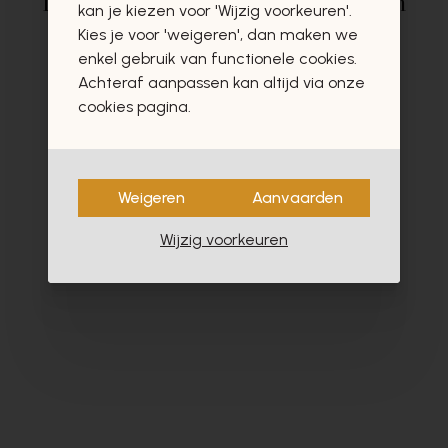
Deze producten zullen u zeker en
kan je kiezen voor 'Wijzig voorkeuren'.
vast ook interesseren
Kies je voor 'weigeren', dan maken we
enkel gebruik van functionele cookies.
Achteraf aanpassen kan altijd via onze
cookies pagina.
Weigeren
Aanvaarden
Wijzig voorkeuren