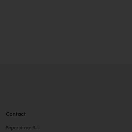
Cypres
Da
BOTTINNEN
BO
€ 150,00
€ 
Contact
Peperstraat 9-11