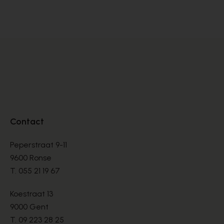
BOOTS
BO
€ 135,00
€ 
Contact
Peperstraat 9-11
9600 Ronse
T.
055 21 19 67
Koestraat 13
9000 Gent
T.
09 223 28 25