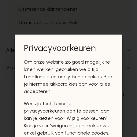
Uitstekende klantendienst
Gratis ophaal in de winkels
Privacyvoorkeuren
Alles over dit product
Om onze website zo goed mogelijk te
Vragen over dit product?
laten werken, gebruiken we altijd
functionele en analytische cookies. Ben
je hiermee akkoord kies dan voor alles
accepteren.
Deze producten zullen u zeker en
vast ook interesseren
Wens je toch liever je
privacyvoorkeuren aan te passen, dan
kan je kiezen voor 'Wijzig voorkeuren'.
Kies je voor 'weigeren', dan maken we
enkel gebruik van functionele cookies.