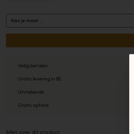
Kies je maat ...
Veilig betalen
Gratis levering in BE
Uitstekende
Gratis ophaal
Alles over dit product