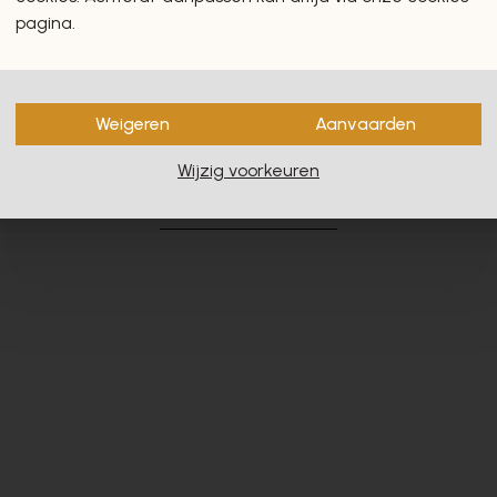
pagina.
Weigeren
Aanvaarden
en zullen u zeker en vast ook
Wijzig voorkeuren