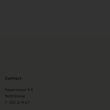
Satorisan
SNEAKERS
€ 76,00
€ 190,00
Contact
Peperstraat 9-11
9600 Ronse
T.
055 21 19 67