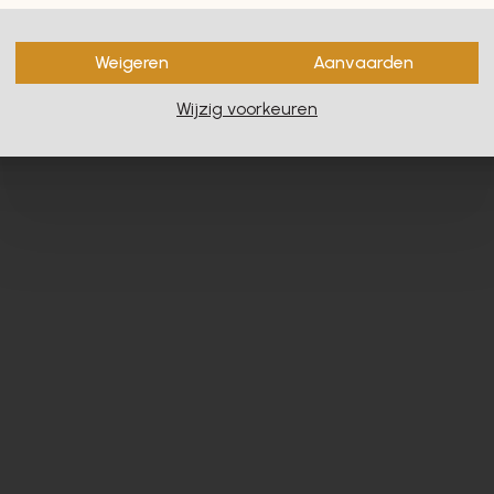
en zullen u zeker en vast ook
Weigeren
Aanvaarden
Wijzig voorkeuren