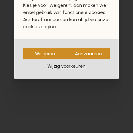
vast ook interesseren
Kies je voor 'weigeren', dan maken we
enkel gebruik van functionele cookies.
Achteraf aanpassen kan altijd via onze
cookies pagina.
Weigeren
Aanvaarden
Wijzig voorkeuren