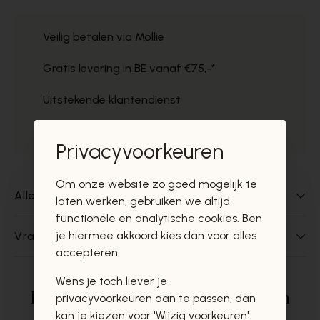
Veilig betalen via Mollie
Gratis levering in BE vanaf €75,-*
Uitstekende klantendienst
Gratis ophaal in de winkels
Privacyvoorkeuren
Om onze website zo goed mogelijk te
Alles over dit product
laten werken, gebruiken we altijd
functionele en analytische cookies. Ben
je hiermee akkoord kies dan voor alles
Vragen over dit product?
accepteren.
Wens je toch liever je
Deze producten zullen u zeker en
privacyvoorkeuren aan te passen, dan
kan je kiezen voor 'Wijzig voorkeuren'.