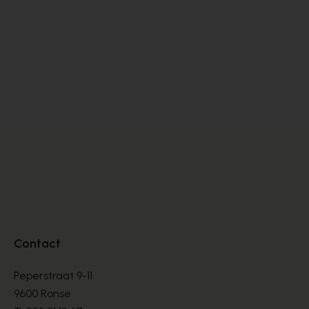
Peter Kaiser
Zi
PUMPS
PU
€ 145,00
€ 
Contact
Peperstraat 9-11
9600 Ronse