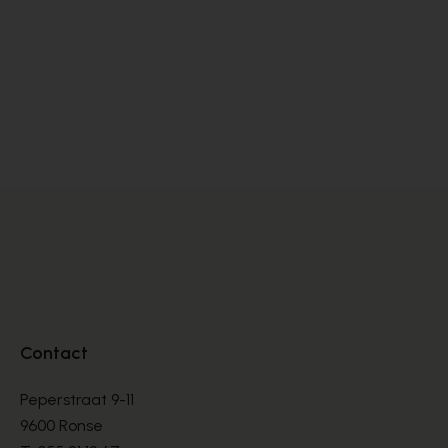
Cypres
C
BOTTINNEN
BO
€ 150,00
€ 
Contact
Peperstraat 9-11
9600 Ronse