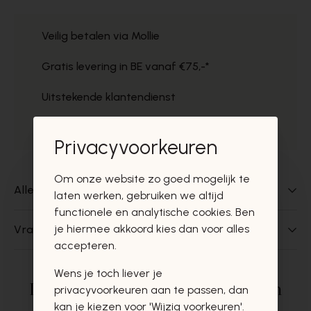
Veilig betalen via Mollie
Gratis levering in BE vanaf €75,-*
Uitstekende klantendienst
Gratis ophaal in de winkels
Privacyvoorkeuren
Om onze website zo goed mogelijk te
Alles over dit product
laten werken, gebruiken we altijd
functionele en analytische cookies. Ben
je hiermee akkoord kies dan voor alles
Vragen over dit product?
accepteren.
Wens je toch liever je
Deze producten zullen u zeker en
privacyvoorkeuren aan te passen, dan
kan je kiezen voor 'Wijzig voorkeuren'.