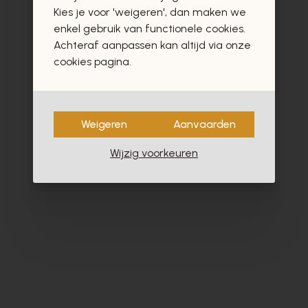
vast ook interesseren
Kies je voor 'weigeren', dan maken we
enkel gebruik van functionele cookies.
Achteraf aanpassen kan altijd via onze
cookies pagina.
Weigeren
Aanvaarden
Wijzig voorkeuren