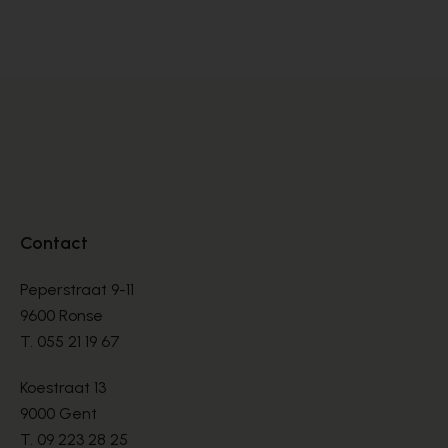
SNEAKERS
SN
€ 76,00
€ 
€ 190,00
Contact
Peperstraat 9-11
9600 Ronse
T.
055 21 19 67
Koestraat 13
9000 Gent
T.
09 223 28 25