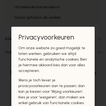
Uitstekende klantendienst
Gratis ophaal in de winkels
Privacyvoorkeuren
Alles over dit product
Om onze website zo goed mogelijk te
Vragen over dit product?
laten werken, gebruiken we altijd
functionele en analytische cookies. Ben
je hiermee akkoord kies dan voor alles
accepteren.
Deze producten zullen u zeker en
vast ook interesseren
Wens je toch liever je
privacyvoorkeuren aan te passen, dan
kan je kiezen voor 'Wijzig voorkeuren'.
Kies je voor 'weigeren', dan maken we
enkel gebruik van functionele cookies.