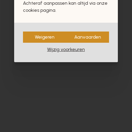
Achteraf aanpassen kan altijd via onze
- 60%
cookies pagina.
Weigeren
Aanvaarden
Wijzig voorkeuren
Satorisan
Dl