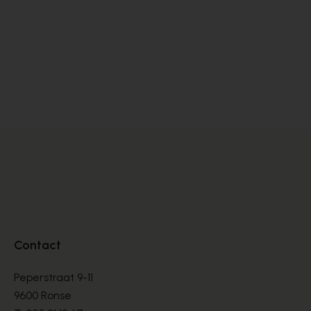
Dlsport
Sa
SNEAKERS
SN
€ 99,00
€ 
€ 165,00
Contact
Peperstraat 9-11
9600 Ronse