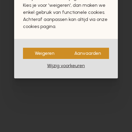
vast ook interesseren
Kies je voor 'weigeren', dan maken we
enkel gebruik van functionele cookies.
Achteraf aanpassen kan altijd via onze
cookies pagina.
- 40%
Weigeren
Aanvaarden
Wijzig voorkeuren