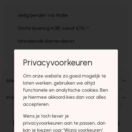
Veilig betalen via Mollie
Gratis levering in BE vanaf €75,-*
Uitstekende klantendienst
Gratis ophaal in de winkels
Privacyvoorkeuren
Om onze website zo goed mogelijk te
Alles over dit product
laten werken, gebruiken we altijd
functionele en analytische cookies. Ben
je hiermee akkoord kies dan voor alles
Vragen over dit product?
accepteren.
Wens je toch liever je
Deze producten zullen u zeker en
privacyvoorkeuren aan te passen, dan
kan je kiezen voor 'Wijzig voorkeuren'.